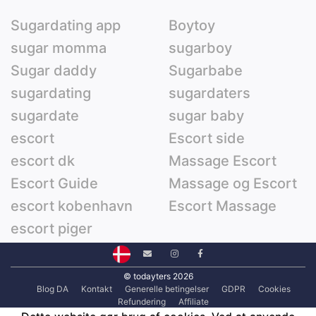
Sugardating app
Boytoy
sugar momma
sugarboy
Sugar daddy
Sugarbabe
sugardating
sugardaters
sugardate
sugar baby
escort
Escort side
escort dk
Massage Escort
Escort Guide
Massage og Escort
escort kobenhavn
Escort Massage
escort piger
© todayters 2026
Blog DA
Kontakt
Generelle betingelser
GDPR
Cookies
Refundering
Affiliate