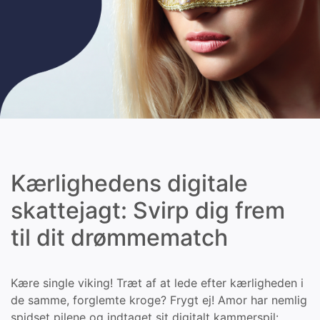
Kærlighedens digitale
skattejagt: Svirp dig frem
til dit drømmematch
Kære single viking! Træt af at lede efter kærligheden i
de samme, forglemte kroge? Frygt ej! Amor har nemlig
spidset pilene og indtaget sit digitalt kammerspil: