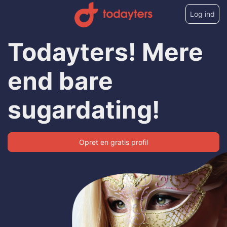
Log ind
Todayters! Mere
end bare
sugardating!
Opret en gratis profil