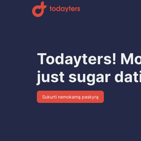
Todayters! Mo
just sugar dat
Sukurti nemokamą paskyrą