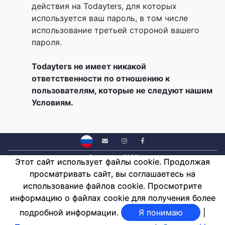
действия на Todayters, для которых
используется ваш пароль, в том числе
использование третьей стороной вашего
пароля.
Todayters не имеет никакой
ответственности по отношению к
пользователям, которые не следуют нашим
Условиям.
© todayters 2026
Этот сайт использует файлы cookie. Продолжая
Blog RU
Kонтакт
Условия и положения
GDPR
Cookies
просматривать сайт, вы соглашаетесь на
Политика возврата
Филиал
использование файлов cookie. Просмотрите
FROG COMPUTERS LLC, 8 The Green, Ste B, Dover, DE, Zip 19901
информацию о файлах cookie для получения более
подробной информации.
Я понимаю
|