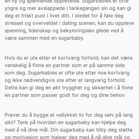
en ny og spennende opplevelse. Sugarbabies er ofte
yngre og mer avslappede i tankegangen sin og kan gi
deg et friskt pust i livet ditt. I stedet for å føle deg
stresset og overveldet i dating scenen, kan du oppleve
spenning, lidenskap og bekymringsløs glede ved å
være sammen med en sugarbaby.
Hvis du er ute etter et kortvarig forhold, kan det være
vanskelig å finne en partner som er på samme side
som deg. Sugarbabies er ofte ute etter noe kortvarig
og ikke nødvendigvis ute etter et langvarig forhold.
Dette kan gi deg en økt trygghet og sikkerhet i å finne
en partner som passer godt for deg og dine behov.
Prøver du å bygge et vellykket liv for deg selv på lang
sikt? Tenk på hvordan en sugarbaby kan hjelpe deg
med å nå dine mål. Din sugarbaby kan tilby deg støtte
og motivasjon som hjelper deg med å nå dine mål og