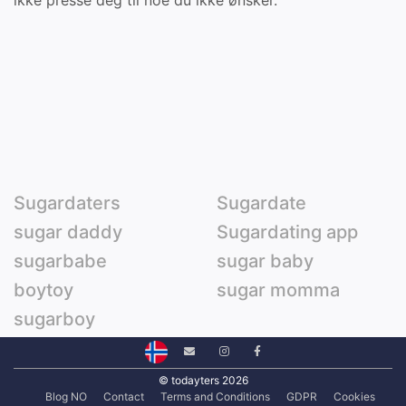
ikke presse deg til noe du ikke ønsker.
Sugardaters
Sugardate
sugar daddy
Sugardating app
sugarbabe
sugar baby
boytoy
sugar momma
sugarboy
© todayters 2026
Blog NO
Contact
Terms and Conditions
GDPR
Cookies