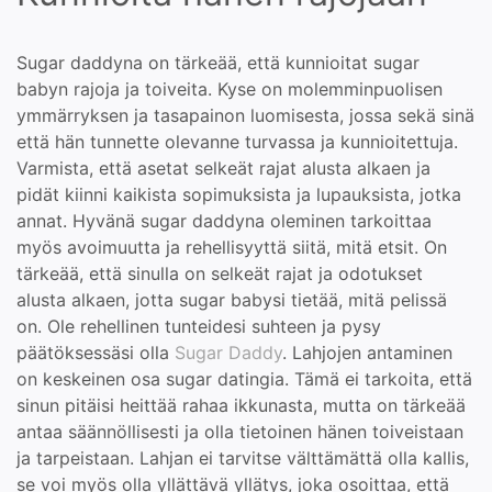
Sugar daddyna on tärkeää, että kunnioitat sugar
babyn rajoja ja toiveita. Kyse on molemminpuolisen
ymmärryksen ja tasapainon luomisesta, jossa sekä sinä
että hän tunnette olevanne turvassa ja kunnioitettuja.
Varmista, että asetat selkeät rajat alusta alkaen ja
pidät kiinni kaikista sopimuksista ja lupauksista, jotka
annat. Hyvänä sugar daddyna oleminen tarkoittaa
myös avoimuutta ja rehellisyyttä siitä, mitä etsit. On
tärkeää, että sinulla on selkeät rajat ja odotukset
alusta alkaen, jotta sugar babysi tietää, mitä pelissä
on. Ole rehellinen tunteidesi suhteen ja pysy
päätöksessäsi olla
Sugar Daddy
. Lahjojen antaminen
on keskeinen osa sugar datingia. Tämä ei tarkoita, että
sinun pitäisi heittää rahaa ikkunasta, mutta on tärkeää
antaa säännöllisesti ja olla tietoinen hänen toiveistaan
ja tarpeistaan. Lahjan ei tarvitse välttämättä olla kallis,
se voi myös olla yllättävä yllätys, joka osoittaa, että