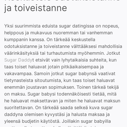
ja toiveistanne
Yksi suurimmista eduista sugar datingissa on nopeus,
helppous ja mukavuus nuoremman tai vanhemman
kumppanin kanssa. On tärkeää keskustella
odotuksistanne ja toiveistanne välttääksesi mahdollisia
väärinkäsityksiä tai turhautumista myöhemmin. Jotkut
Sugar Daddy
t etsivät vain lyhytaikaisia suhteita, kun
taas toiset haluavat jotain pitkäaikaisempaa ja
vakavampaa. Samoin jotkut sugar babynsä vaativat
tietynasteista sitoutumista, kun taas toiset haluavat
enemmän joustavan sopimuksen. Toinen tärkeä tekijä
on maksu. Sugar babysi todennäköisesti tietää, mitä
he haluavat maksettavan ja miten he haluavat maksun
suoritettavan. On tärkeää saada selkeä kuva sugar
daddyna olemisen kyvystäsi ja halusta maksaa ja
yleensä budjetin käytöstä. Joillakin sugar babyilla