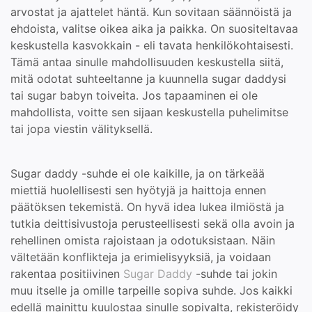
arvostat ja ajattelet häntä. Kun sovitaan säännöistä ja
ehdoista, valitse oikea aika ja paikka. On suositeltavaa
keskustella kasvokkain - eli tavata henkilökohtaisesti.
Tämä antaa sinulle mahdollisuuden keskustella siitä,
mitä odotat suhteeltanne ja kuunnella sugar daddysi
tai sugar babyn toiveita. Jos tapaaminen ei ole
mahdollista, voitte sen sijaan keskustella puhelimitse
tai jopa viestin välityksellä.
Sugar daddy -suhde ei ole kaikille, ja on tärkeää
miettiä huolellisesti sen hyötyjä ja haittoja ennen
päätöksen tekemistä. On hyvä idea lukea ilmiöstä ja
tutkia deittisivustoja perusteellisesti sekä olla avoin ja
rehellinen omista rajoistaan ja odotuksistaan. Näin
vältetään konflikteja ja erimielisyyksiä, ja voidaan
rakentaa positiivinen
Sugar Daddy
-suhde tai jokin
muu itselle ja omille tarpeille sopiva suhde. Jos kaikki
edellä mainittu kuulostaa sinulle sopivalta, rekisteröidy