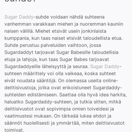
Sugar Daddy
-suhde voidaan nähdä suhteena
vanhemman varakkaan miehen ja nuoremman kauniin
naisen välillä. Miehet etsivät usein jonkinlaista
kumppania, kun taas naiset etsivät taloudellista etua.
Suhde perustuu palveluiden vaihtoon, jossa
Sugardaddyt tarjoavat Sugar Babesille taloudellisia
etuja ja lahjoja, kun taas Sugar Babes tarjoavat
Sugardaddyeille läheisyyttä ja seuraa.
Sugar Daddy
-
suhteen määrittely voi olla vaikeaa, koska suhteet
eivät noudata sääntöjä. On olemassa useita online-
deittisivustoja, jotka ovat erikoistuneet Sugardaddy-
suhteiden edistämiseen. Saattaa olla hyvä idea harkita,
haluatko Sugardaddy-suhteen, ja tutkia sitten, mitkä
deittisivustot ovat sopivimpia omien toiveidesi ja
vaatimustesi mukaan. On tärkeää lukea ehdot ja
säännöt huolellisesti ja ymmärtää, miten deittisivustot
toimivat.