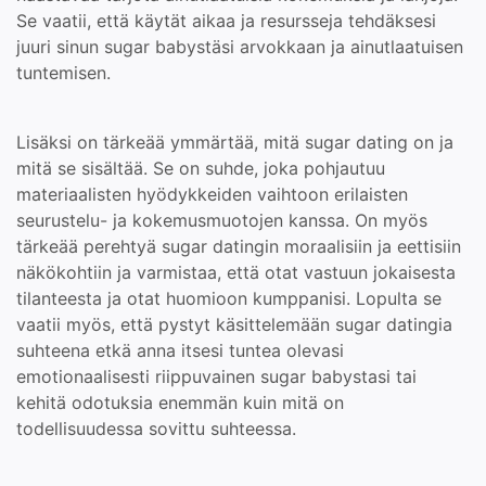
Se vaatii, että käytät aikaa ja resursseja tehdäksesi
juuri sinun sugar babystäsi arvokkaan ja ainutlaatuisen
tuntemisen.
Lisäksi on tärkeää ymmärtää, mitä sugar dating on ja
mitä se sisältää. Se on suhde, joka pohjautuu
materiaalisten hyödykkeiden vaihtoon erilaisten
seurustelu- ja kokemusmuotojen kanssa. On myös
tärkeää perehtyä sugar datingin moraalisiin ja eettisiin
näkökohtiin ja varmistaa, että otat vastuun jokaisesta
tilanteesta ja otat huomioon kumppanisi. Lopulta se
vaatii myös, että pystyt käsittelemään sugar datingia
suhteena etkä anna itsesi tuntea olevasi
emotionaalisesti riippuvainen sugar babystasi tai
kehitä odotuksia enemmän kuin mitä on
todellisuudessa sovittu suhteessa.