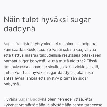
Näin tulet hyväksi sugar
daddynä
Sugar Daddy
ksi ryhtyminen ei ole aina niin helppoa
kuin saattaa kuulostaa. Se vaatii sekä aikaa, vaivaa
että tiettyä määrää taloudellisia resursseja pitääkseen
parhaat sugar babynsä. Mutta mistä aloittaa? Tässä
postauksessa annamme sinulle joitakin vinkkejä siitä,
miten voit tulla hyväksi sugar daddynä, joka sekä
antaa hyviä lahjoja että pystyy pitämään sugar
babynsä.
Hyvänä
Sugar Daddy
nä oleminen edellyttää, että
kykenet ymmärtämään ja täyttämään hänen tarpeensa.