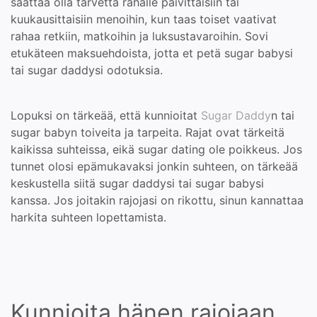
saattaa olla tarvetta rahalle päivittäisiin tai
kuukausittaisiin menoihin, kun taas toiset vaativat
rahaa retkiin, matkoihin ja luksustavaroihin. Sovi
etukäteen maksuehdoista, jotta et petä sugar babysi
tai sugar daddysi odotuksia.
Lopuksi on tärkeää, että kunnioitat
Sugar Daddy
n tai
sugar babyn toiveita ja tarpeita. Rajat ovat tärkeitä
kaikissa suhteissa, eikä sugar dating ole poikkeus. Jos
tunnet olosi epämukavaksi jonkin suhteen, on tärkeää
keskustella siitä sugar daddysi tai sugar babysi
kanssa. Jos joitakin rajojasi on rikottu, sinun kannattaa
harkita suhteen lopettamista.
Kunnioita hänen rajojaan