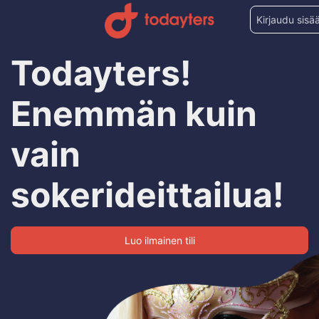
Kirjaudu sisä
Todayters!
Enemmän kuin
vain
sokerideittailua!
Luo ilmainen tili