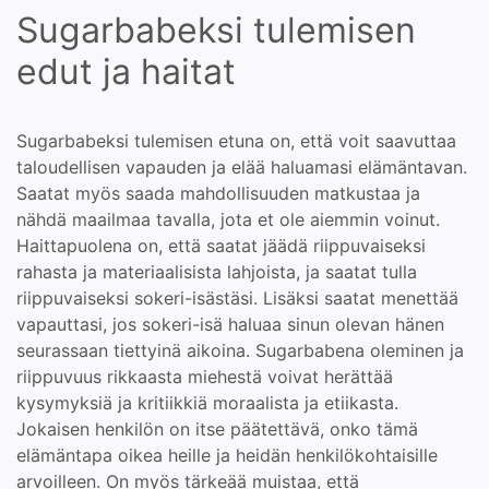
Sugarbabeksi tulemisen
edut ja haitat
Sugarbabeksi tulemisen etuna on, että voit saavuttaa
taloudellisen vapauden ja elää haluamasi elämäntavan.
Saatat myös saada mahdollisuuden matkustaa ja
nähdä maailmaa tavalla, jota et ole aiemmin voinut.
Haittapuolena on, että saatat jäädä riippuvaiseksi
rahasta ja materiaalisista lahjoista, ja saatat tulla
riippuvaiseksi sokeri-isästäsi. Lisäksi saatat menettää
vapauttasi, jos sokeri-isä haluaa sinun olevan hänen
seurassaan tiettyinä aikoina. Sugarbabena oleminen ja
riippuvuus rikkaasta miehestä voivat herättää
kysymyksiä ja kritiikkiä moraalista ja etiikasta.
Jokaisen henkilön on itse päätettävä, onko tämä
elämäntapa oikea heille ja heidän henkilökohtaisille
arvoilleen. On myös tärkeää muistaa, että