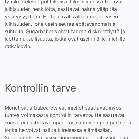
työskentelevät politiikassa, liike-elämässä tai ovat
julkisuuden henkilöitä, saattavat haluta ylläpitää
yksityisyyttään. He haluavat välttää negatiivisen
julkisuuden, joka usein seuraa epätavanomaisia
suhteita. Sugarbabet voivat tarjota diskreettiyttä ja
luottamuksellisuutta, jotka ovat usein näille miehille
ratkaisevia.
Kontrollin tarve
Monet sugarbabea etsivät miehet saattavat myös
tuntea voimakasta kontrollin tarvetta. He saattavat
suosia ennustettavampaa, tasalaatuisempaa partneria,
jonka he voivat hallita kiireisessä elämässään.
Sugarbabet ovat usein nuorempia ja joustavampia ja