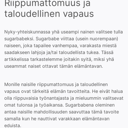
Riippumattomuus ja
taloudellinen vapaus
Nyky-yhteiskunnassa yhä useampi nainen valitsee tulla
sugarbabeksi. Sugarbabe viittaa (usein nuorempaan)
naiseen, joka tapailee vanhempaa, varakasta miestä
saadakseen lahjoja ja/tai taloudellista tukea. Tässä
artikkelissa tarkastelemme joitakin syitä, miksi yhä
useammat naiset ottavat tämän elämäntavan.
Monille naisille riippumattomuus ja taloudellinen
vapaus ovat tärkeitä elämän tavoitteita. He eivät halua
olla riippuvaisia työnantajasta ja mieluummin valitsevat
omat tulonsa ja työaikansa. Sugarbabena oleminen
antaa naisille mahdollisuuden saavuttaa tämä tavoite
samalla kun he nauttivat varakkaan elämäntavan
eduista.