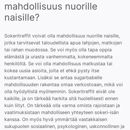
mahdollisuus nuorille
naisille?
Sokeritreffit voivat olla mahdollisuus nuorille naisille,
jotka tarvitsevat taloudellista apua lahjojen, matkojen
tai rahan muodossa. Se voi myös olla tapa oppia
elämästä ja urasta vanhemmalta, kokeneemmalta
henkilöltä. Se voi olla mahdollisuus matkustaa tai
kokea uusia asioita, joita et ehkä pysty itse
kustantamaan. Lisäksi se antaa sugarbabelle
mahdollisuuden rakentaa omaa verkostoaan, mikä voi
olla hyödyllistä myöhemmin. Sokeritreffit eivät ole
kaikille, ja on tärkeää harkita sitä huolellisesti ennen
kuin liityt. On tärkeää olla varma omista rajoistaan ja
vaatimuksistaan mahdolliseen yhteyteen sokeri-isän
kanssa. On myös hyvä ymmärtää vastakkaisen
sukupuolen sosiaalinen, psykologinen, uskonnollinen ja