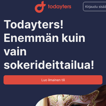
Kirjaudu sisä
Todayters!
Enemmän kuin
vain
sokerideittailua!
Luo ilmainen tili