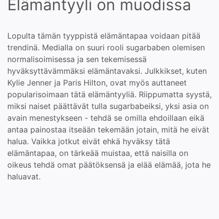
Elämäntyyli on muodissa
Lopulta tämän tyyppistä elämäntapaa voidaan pitää
trendinä. Medialla on suuri rooli sugarbaben olemisen
normalisoimisessa ja sen tekemisessä
hyväksyttävämmäksi elämäntavaksi. Julkkikset, kuten
Kylie Jenner ja Paris Hilton, ovat myös auttaneet
popularisoimaan tätä elämäntyyliä. Riippumatta syystä,
miksi naiset päättävät tulla sugarbabeiksi, yksi asia on
avain menestykseen - tehdä se omilla ehdoillaan eikä
antaa painostaa itseään tekemään jotain, mitä he eivät
halua. Vaikka jotkut eivät ehkä hyväksy tätä
elämäntapaa, on tärkeää muistaa, että naisilla on
oikeus tehdä omat päätöksensä ja elää elämää, jota he
haluavat.