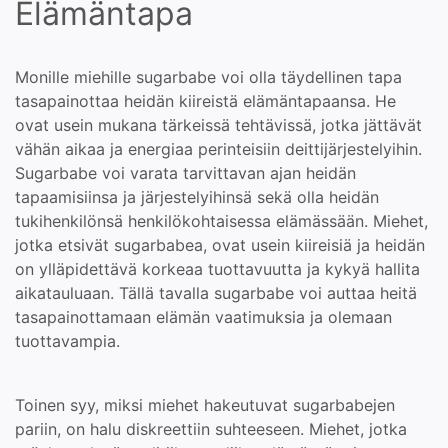
Elämäntapa
Monille miehille sugarbabe voi olla täydellinen tapa
tasapainottaa heidän kiireistä elämäntapaansa. He
ovat usein mukana tärkeissä tehtävissä, jotka jättävät
vähän aikaa ja energiaa perinteisiin deittijärjestelyihin.
Sugarbabe voi varata tarvittavan ajan heidän
tapaamisiinsa ja järjestelyihinsä sekä olla heidän
tukihenkilönsä henkilökohtaisessa elämässään. Miehet,
jotka etsivät sugarbabea, ovat usein kiireisiä ja heidän
on ylläpidettävä korkeaa tuottavuutta ja kykyä hallita
aikatauluaan. Tällä tavalla sugarbabe voi auttaa heitä
tasapainottamaan elämän vaatimuksia ja olemaan
tuottavampia.
Toinen syy, miksi miehet hakeutuvat sugarbabejen
pariin, on halu diskreettiin suhteeseen. Miehet, jotka