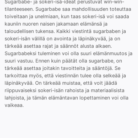
Sugarbabe- ja sokeri-isä-ideat perustuvat win-win-
tilanteeseen. Sugarbabe saa mahdollisuuden toteuttaa
toiveitaan ja unelmiaan, kun taas sokeri-isä voi saada
kauniin nuoren naisen jakamaan elämänsä ja
taloudellisen tukensa. Kaikki viestintä sugarbaben ja
sokeri-isän välillä on avointa ja läpinäkyvää, ja on
tärkeää asettaa rajat ja säännöt alusta alkaen.
Sugarbabeksi tuleminen voi olla suuri elämänmuutos ja
suuri vastuu. Ennen kuin päätät olla sugarbabe, on
tärkeää asettaa joitakin tavoitteita ja sääntöjä. Se
tarkoittaa myös, että viestinnän tulee olla selkeää ja
läpinäkyvää. On tärkeää muistaa, että voit jäädä
riippuvaiseksi sokeri-isän rahoista ja materiaalisista
lahjoista, ja tämän elämäntavan lopettaminen voi olla
vaikeaa.