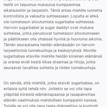
heillä on taipumus mukautua kumppaninsa
aikatauluihin ja tarpeisiin. Tämä antaa miehille tunnetta
kontrollista ja vakautta suhteessaan. Lopulta ei ehkä
ole tunnetason sitoutumista sugarbabe-suhteessa.
Harvoin sugarbabet ja sugar daddyt ovat mukana
suhteissa, jotka perustuvat tunnetason sitoutumiseen
ja päätökseen olla yhdessä hyvinä ja huonoina aikoina.
Tämän seurauksena heidän elämässään on harvoin
tarpeettomia tunnekuohuja ja keskeytyksiä. Monille
sugarbabea etsiville miehille heidän kiireinen elämänsä
ja uransa eivät kestä liikaa draamaa ja riitoja, jotka
seuraavat tavallisia suhteita ja niiden tunnekuohuja.
On selvää, että miehillä, jotka etsivät sugarbabea, on
erilaisia syitä tehdä niin. Joillekin se voi olla tapa
ylläpitää kiireistä elämäntapaansa ja tasapainottaa
elämän vaatimuksia mahdollisen kumppanin kanssa.
Toisille se voi olla tapa taata diskreettiys ja kontrolli